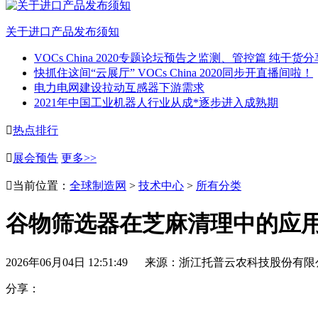
关于进口产品发布须知
VOCs China 2020专题论坛预告之监测、管控篇 纯干货分
快抓住这间“云展厅” VOCs China 2020同步开直播间啦！
电力电网建设拉动互感器下游需求
2021年中国工业机器人行业从成*逐步进入成熟期

热点排行

展会预告
更多>>

当前位置：
全球制造网
>
技术中心
>
所有分类
谷物筛选器在芝麻清理中的应
2026年06月04日 12:51:49 来源：浙江托普云农科技股份有限
分享：